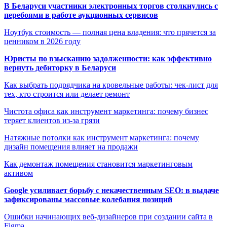
В Беларуси участники электронных торгов столкнулись с
перебоями в работе аукционных сервисов
Ноутбук стоимость — полная цена владения: что прячется за
ценником в 2026 году
Юристы по взысканию задолженности: как эффективно
вернуть дебиторку в Беларуси
Как выбрать подрядчика на кровельные работы: чек-лист для
тех, кто строится или делает ремонт
Чистота офиса как инструмент маркетинга: почему бизнес
теряет клиентов из-за грязи
Натяжные потолки как инструмент маркетинга: почему
дизайн помещения влияет на продажи
Как демонтаж помещения становится маркетинговым
активом
Google усиливает борьбу с некачественным SEO: в выдаче
зафиксированы массовые колебания позиций
Ошибки начинающих веб-дизайнеров при создании сайта в
Figma