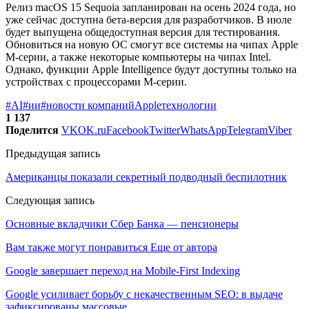
Релиз macOS 15 Sequoia запланирован на осень 2024 года, но
уже сейчас доступна бета-версия для разработчиков. В июле
будет выпущена общедоступная версия для тестирования.
Обновиться на новую ОС смогут все системы на чипах Apple
M-серии, а также некоторые компьютеры на чипах Intel.
Однако, функции Apple Intelligence будут доступны только на
устройствах с процессорами M-серии.
#AI
#ии
#новости компаний
Apple
технологии
1 137
Поделится
VK
OK.ru
Facebook
Twitter
WhatsApp
Telegram
Viber
Предыдущая запись
Американцы показали секретный подводный беспилотник
Следующая запись
Основные вкладчики Сбер Банка — пенсионеры
Вам также могут понравиться
Еще от автора
Google завершает переход на Mobile-First Indexing
Google усиливает борьбу с некачественным SEO: в выдаче
зафиксированы массовые…