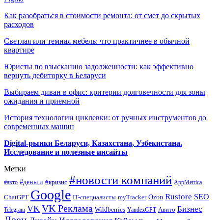
Как разобраться в стоимости ремонта: от смет до скрытых
расходов
Светлая или темная мебель: что практичнее в обычной
квартире
Юристы по взысканию задолженности: как эффективно
вернуть дебиторку в Беларуси
Выбираем диван в офис: критерии долговечности для зоны
ожидания и приемной
История технологии циклевки: от ручных инструментов до
современных машин
Digital-рынки Беларуси, Казахстана, Узбекистана.
Исследование и полезные инсайты
Метки
#новости компаний
#деньги
#кризис
#авто
AppMetrica
Google
Rustore
SEO
myTracker
Ozon
ChatGPT
IT-специалисты
VK Реклама
VK
Бизнес
Авито
Wildberries
Telegram
YandexGPT
Дзен