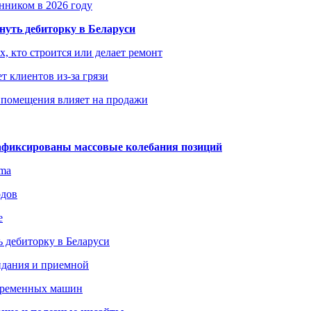
енником в 2026 году
уть дебиторку в Беларуси
х, кто строится или делает ремонт
т клиентов из-за грязи
 помещения влияет на продажи
зафиксированы массовые колебания позиций
gma
одов
е
 дебиторку в Беларуси
идания и приемной
овременных машин