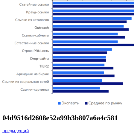
04d9516d2608e52a99b3b807a6a4c581
предыдущий