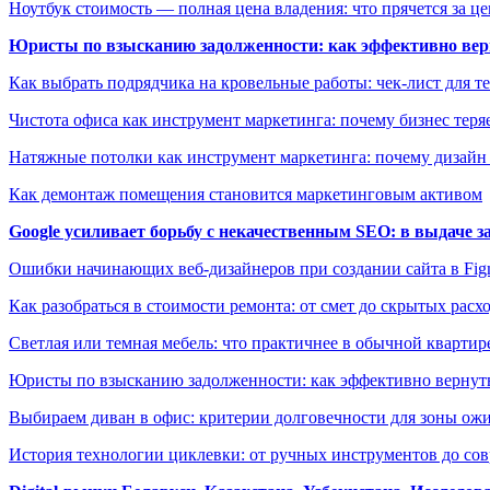
Ноутбук стоимость — полная цена владения: что прячется за ц
Юристы по взысканию задолженности: как эффективно верн
Как выбрать подрядчика на кровельные работы: чек-лист для те
Чистота офиса как инструмент маркетинга: почему бизнес теряе
Натяжные потолки как инструмент маркетинга: почему дизайн
Как демонтаж помещения становится маркетинговым активом
Google усиливает борьбу с некачественным SEO: в выдаче 
Ошибки начинающих веб-дизайнеров при создании сайта в Fi
Как разобраться в стоимости ремонта: от смет до скрытых расх
Светлая или темная мебель: что практичнее в обычной квартир
Юристы по взысканию задолженности: как эффективно вернуть
Выбираем диван в офис: критерии долговечности для зоны ож
История технологии циклевки: от ручных инструментов до с