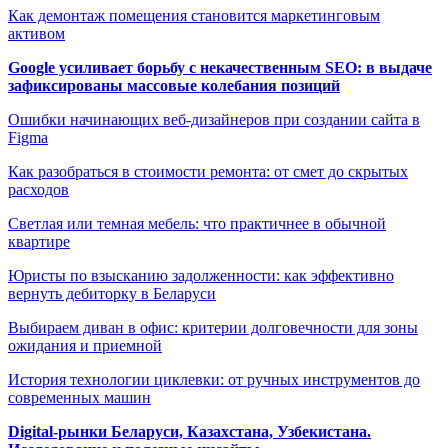
Как демонтаж помещения становится маркетинговым
активом
Google усиливает борьбу с некачественным SEO: в выдаче
зафиксированы массовые колебания позиций
Ошибки начинающих веб-дизайнеров при создании сайта в
Figma
Как разобраться в стоимости ремонта: от смет до скрытых
расходов
Светлая или темная мебель: что практичнее в обычной
квартире
Юристы по взысканию задолженности: как эффективно
вернуть дебиторку в Беларуси
Выбираем диван в офис: критерии долговечности для зоны
ожидания и приемной
История технологии циклевки: от ручных инструментов до
современных машин
Digital-рынки Беларуси, Казахстана, Узбекистана.