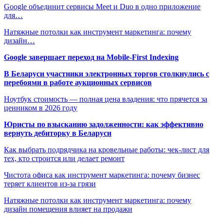
Google объединит сервисы Meet и Duo в одно приложение
для…
Натяжные потолки как инструмент маркетинга: почему
дизайн…
Google завершает переход на Mobile-First Indexing
В Беларуси участники электронных торгов столкнулись с
перебоями в работе аукционных сервисов
Ноутбук стоимость — полная цена владения: что прячется за
ценником в 2026 году
Юристы по взысканию задолженности: как эффективно
вернуть дебиторку в Беларуси
Как выбрать подрядчика на кровельные работы: чек-лист для
тех, кто строится или делает ремонт
Чистота офиса как инструмент маркетинга: почему бизнес
теряет клиентов из-за грязи
Натяжные потолки как инструмент маркетинга: почему
дизайн помещения влияет на продажи