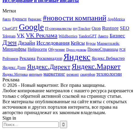
Исследование и полезные инсайты
Метки
#новости компаний
#деньги
#кризис
#авто
AppMetrica
Google
Rustore
SEO
myTracker
Ozon
ChatGPT
IT-специалисты
VK Реклама
VK
Бизнес
Авито
Wildberries
Telegram
YandexGPT
Дзен
Дизайн
Исследования
Кейсы
Маркетплейс
Курсы
Минцифры
ПромоСтраницы
Нейросети
Обучение
Пресс-релизы
РСЯ
Яндекс
Реклама
Роскомнадзор
Яндекс.Вебмастер
Рейтинги
Яндекс.Маркет
Яндекс.Директ
Яндекс.Дзен
маркетинг
технологии
ремонт
Яндекс.Метрика
интерьер
смартфон
Реклама
© 2026 - Новый маркетинг. Все права защищены.
Любое копирование материалов с нашего ресурса разрешается
только с обратной активной ссылкой на страницу статьи.
Все материалы опубликованные на сайте взяты с открытых
источников и других порталов интернета, все права на
авторство принадлежат их законным владельцам.
Sign in