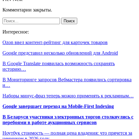
Комментарии закрыты.
Интересное:
Ozon ввел контент-рейтинг для карточек товаров
Google представил несколько обновлений для Android
В Google Translate появилась возможность сохранять
историю…
В Мониторинге запросов Вебмастера появились сортировка
и…
Наборы минус-фраз теперь можно применять к рекламным…
Google завершает переход на Mobile-First Indexing
В Беларуси участники электронных торгов столкнулись с
перебоями в работе аукционных сервисов
Ноутбук стоимость — полная цена владения: что прячется за
ценником в 2026 году