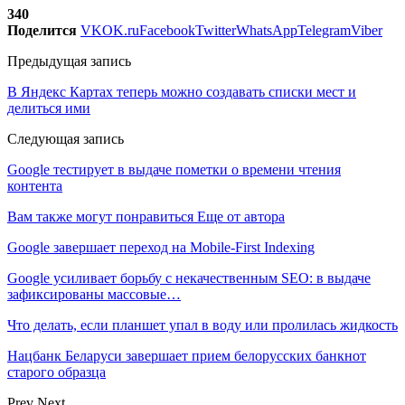
340
Поделится
VK
OK.ru
Facebook
Twitter
WhatsApp
Telegram
Viber
Предыдущая запись
В Яндекс Картах теперь можно создавать списки мест и
делиться ими
Следующая запись
Google тестирует в выдаче пометки о времени чтения
контента
Вам также могут понравиться
Еще от автора
Google завершает переход на Mobile-First Indexing
Google усиливает борьбу с некачественным SEO: в выдаче
зафиксированы массовые…
Что делать, если планшет упал в воду или пролилась жидкость
Нацбанк Беларуси завершает прием белорусских банкнот
старого образца
Prev
Next