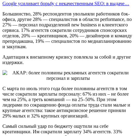
Google усиливает борьбу с некачественным SEO: в выдаче…
Большинство, 28% респондентов увольняли работников бэк-
офиса, другие 28% — специалистов в области performance, по
27% — персонал подразделений new business и клиентского
сервиса. 17% агентств сократили сотрудников спонсорских
отделов, 20% — креативщиков, 20% — дизайнеров и команду
препродакшна, 19% — специалистов по медиапланированию
и закупкам.
Адаптация к внезапному кризису повлекла за собой и другие
издержки.
С марта по июль этого года более половины агентств в том
числе сократили зарплаты персоналу: 67% из них – не более
чем на 25%, а треть компаний — на 25–50%. При этом
лидерами по сокращению фонда оплаты труда стали малые и
крупные агентства: такое антикризисное решение приняли
29% малых и 32% крупных организаций.
Самый сильный удар по бюджету ощутили на себе
креативщики. Им сократили зарплату 34% агентств. 33%