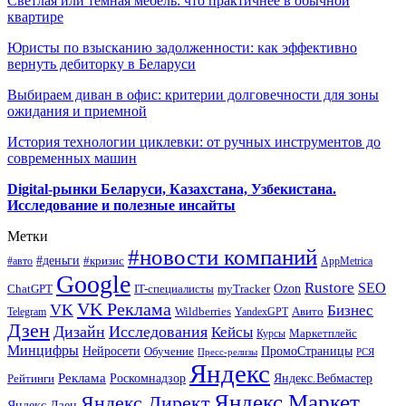
Светлая или темная мебель: что практичнее в обычной
квартире
Юристы по взысканию задолженности: как эффективно
вернуть дебиторку в Беларуси
Выбираем диван в офис: критерии долговечности для зоны
ожидания и приемной
История технологии циклевки: от ручных инструментов до
современных машин
Digital-рынки Беларуси, Казахстана, Узбекистана.
Исследование и полезные инсайты
Метки
#новости компаний
#деньги
#кризис
#авто
AppMetrica
Google
Rustore
SEO
myTracker
Ozon
ChatGPT
IT-специалисты
VK Реклама
VK
Бизнес
Авито
Wildberries
Telegram
YandexGPT
Дзен
Дизайн
Исследования
Кейсы
Маркетплейс
Курсы
Минцифры
ПромоСтраницы
Нейросети
Обучение
Пресс-релизы
РСЯ
Яндекс
Реклама
Роскомнадзор
Яндекс.Вебмастер
Рейтинги
Яндекс.Маркет
Яндекс.Директ
Яндекс.Дзен