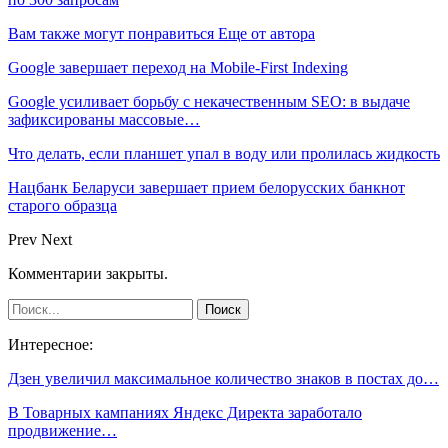
Вам также могут понравиться
Еще от автора
Google завершает переход на Mobile-First Indexing
Google усиливает борьбу с некачественным SEO: в выдаче
зафиксированы массовые…
Что делать, если планшет упал в воду или пролилась жидкость
Нацбанк Беларуси завершает прием белорусских банкнот
старого образца
Prev
Next
Комментарии закрыты.
Интересное:
Дзен увеличил максимальное количество знаков в постах до…
В Товарных кампаниях Яндекс Директа заработало
продвижение…