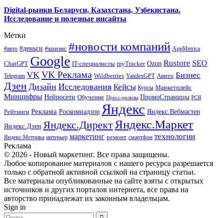
Digital-рынки Беларуси, Казахстана, Узбекистана.
Исследование и полезные инсайты
Метки
#новости компаний
#деньги
#кризис
#авто
AppMetrica
Google
Rustore
SEO
myTracker
Ozon
ChatGPT
IT-специалисты
VK Реклама
VK
Бизнес
Авито
Wildberries
Telegram
YandexGPT
Дзен
Дизайн
Исследования
Кейсы
Маркетплейс
Курсы
Минцифры
ПромоСтраницы
Нейросети
Обучение
Пресс-релизы
РСЯ
Яндекс
Реклама
Роскомнадзор
Яндекс.Вебмастер
Рейтинги
Яндекс.Маркет
Яндекс.Директ
Яндекс.Дзен
маркетинг
технологии
ремонт
Яндекс.Метрика
интерьер
смартфон
Реклама
© 2026 - Новый маркетинг. Все права защищены.
Любое копирование материалов с нашего ресурса разрешается
только с обратной активной ссылкой на страницу статьи.
Все материалы опубликованные на сайте взяты с открытых
источников и других порталов интернета, все права на
авторство принадлежат их законным владельцам.
Sign in