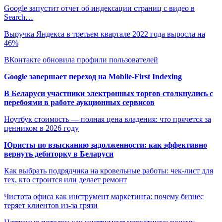
Google запустит отчет об индексации страниц с видео в
Search…
Выручка Яндекса в третьем квартале 2022 года выросла на
46%
ВКонтакте обновила профили пользователей
Google завершает переход на Mobile-First Indexing
В Беларуси участники электронных торгов столкнулись с
перебоями в работе аукционных сервисов
Ноутбук стоимость — полная цена владения: что прячется за
ценником в 2026 году
Юристы по взысканию задолженности: как эффективно
вернуть дебиторку в Беларуси
Как выбрать подрядчика на кровельные работы: чек-лист для
тех, кто строится или делает ремонт
Чистота офиса как инструмент маркетинга: почему бизнес
теряет клиентов из-за грязи