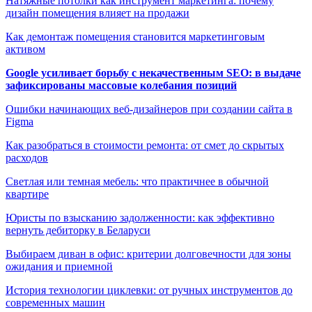
Натяжные потолки как инструмент маркетинга: почему
дизайн помещения влияет на продажи
Как демонтаж помещения становится маркетинговым
активом
Google усиливает борьбу с некачественным SEO: в выдаче
зафиксированы массовые колебания позиций
Ошибки начинающих веб-дизайнеров при создании сайта в
Figma
Как разобраться в стоимости ремонта: от смет до скрытых
расходов
Светлая или темная мебель: что практичнее в обычной
квартире
Юристы по взысканию задолженности: как эффективно
вернуть дебиторку в Беларуси
Выбираем диван в офис: критерии долговечности для зоны
ожидания и приемной
История технологии циклевки: от ручных инструментов до
современных машин