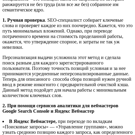
ранжируется не без труда (или все же без) собранное им
семантическое ядро.
1.
Ручная проверка
. SEO-специалист собирает ключевые
слова и проверяет каждое из них поочередно. Кажется, что это
путь минимальных вложений. Однако, при переводе
потраченного времени на стоимость проделанной работы,
окажется, что утверждение спорное, и затраты не так уж
невелики.
Персонализация выдачи усложнила этот метод и сделала
поиск разным для каждого зарегистрированного
пользователя. Поэтому точность позиций условная и за нее
принимаются усредненные неперсонализированные данные.
Теперь для описанного способа сбора позиций нужен ручной
ввод в режиме инкогнито с предварительной очисткой кэша.
Данный метод подойдет для начала работы с минимальным
количеством ключевых слов.
2.
При помощи сервисов аналитики для вебмастеров
Google Search Console и Яндекс Вебмастер
В Яндекс Вебмастере
,
при переходе по вкладкам
«Поисковые запросы» — «Управление группами», можно
узнать среднюю позицию каждого запроса, как определенного