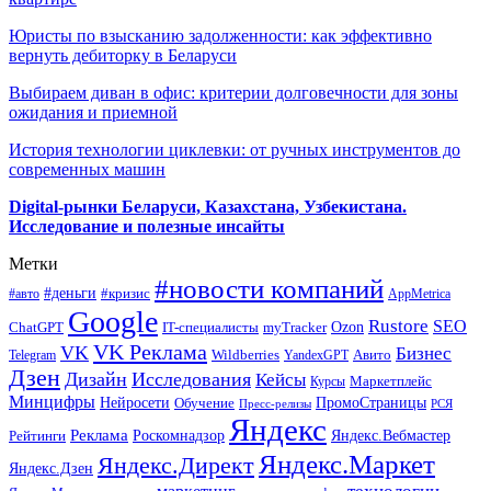
Юристы по взысканию задолженности: как эффективно
вернуть дебиторку в Беларуси
Выбираем диван в офис: критерии долговечности для зоны
ожидания и приемной
История технологии циклевки: от ручных инструментов до
современных машин
Digital-рынки Беларуси, Казахстана, Узбекистана.
Исследование и полезные инсайты
Метки
#новости компаний
#деньги
#кризис
#авто
AppMetrica
Google
Rustore
SEO
myTracker
Ozon
ChatGPT
IT-специалисты
VK Реклама
VK
Бизнес
Авито
Wildberries
Telegram
YandexGPT
Дзен
Дизайн
Исследования
Кейсы
Маркетплейс
Курсы
Минцифры
ПромоСтраницы
Нейросети
Обучение
Пресс-релизы
РСЯ
Яндекс
Реклама
Роскомнадзор
Яндекс.Вебмастер
Рейтинги
Яндекс.Маркет
Яндекс.Директ
Яндекс.Дзен