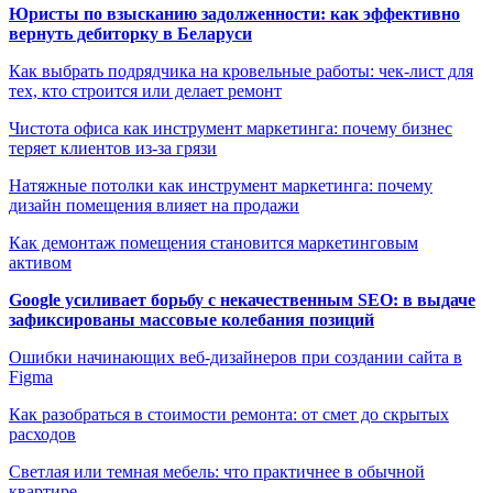
Юристы по взысканию задолженности: как эффективно
вернуть дебиторку в Беларуси
Как выбрать подрядчика на кровельные работы: чек-лист для
тех, кто строится или делает ремонт
Чистота офиса как инструмент маркетинга: почему бизнес
теряет клиентов из-за грязи
Натяжные потолки как инструмент маркетинга: почему
дизайн помещения влияет на продажи
Как демонтаж помещения становится маркетинговым
активом
Google усиливает борьбу с некачественным SEO: в выдаче
зафиксированы массовые колебания позиций
Ошибки начинающих веб-дизайнеров при создании сайта в
Figma
Как разобраться в стоимости ремонта: от смет до скрытых
расходов
Светлая или темная мебель: что практичнее в обычной
квартире