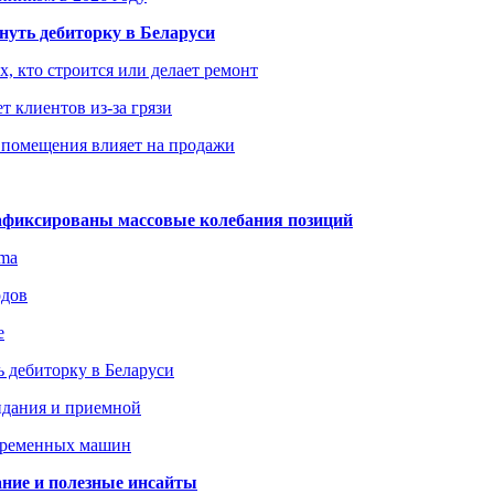
уть дебиторку в Беларуси
х, кто строится или делает ремонт
т клиентов из-за грязи
 помещения влияет на продажи
зафиксированы массовые колебания позиций
gma
одов
е
 дебиторку в Беларуси
идания и приемной
овременных машин
вание и полезные инсайты