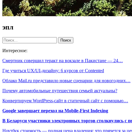
эпл
Интересное:
Смертник совершил теракт на вокзале в Пакистане — 24…
Где учиться UX/UI-дизайну: 6 курсов от Contented
Облако Mail.ru представило новые сценарии для новогодних…
Почему автомобильные путешествия семьей актуальны?
Конвертируем WordPress-сайт в статичный сайт с помощью…
Google завершает переход на Mobile-First Indexing
В Беларуси участники электронных торгов столкнулись с п
Ноутбук стоимость — полная цена владения: что прячется за ц