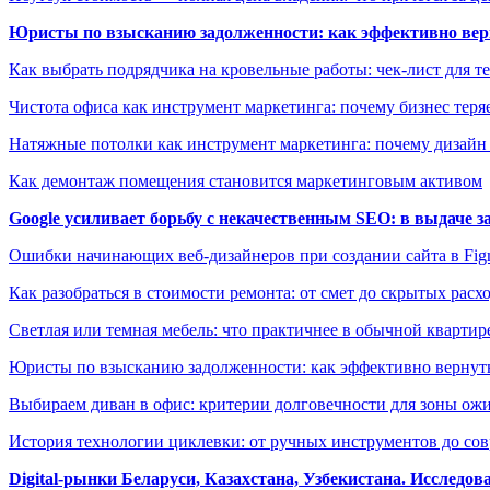
Юристы по взысканию задолженности: как эффективно верн
Как выбрать подрядчика на кровельные работы: чек-лист для те
Чистота офиса как инструмент маркетинга: почему бизнес теряе
Натяжные потолки как инструмент маркетинга: почему дизайн
Как демонтаж помещения становится маркетинговым активом
Google усиливает борьбу с некачественным SEO: в выдаче 
Ошибки начинающих веб-дизайнеров при создании сайта в Fi
Как разобраться в стоимости ремонта: от смет до скрытых расх
Светлая или темная мебель: что практичнее в обычной квартир
Юристы по взысканию задолженности: как эффективно вернуть
Выбираем диван в офис: критерии долговечности для зоны ож
История технологии циклевки: от ручных инструментов до с
Digital-рынки Беларуси, Казахстана, Узбекистана. Исследо