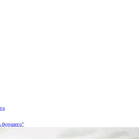
его
ь будущего"