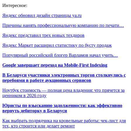
Интересное:
Яндекс обновил дизайн страницы ya.ru
Причины нанять профессиональную компанию по печати…
Яндекс представил трех новых техдиров
Яндекс Маркет расширил статистику по бусту продаж
Популярный российский блогер Варламов начал учить…
Google завершает переход на Mobile-First Indexing
В Беларуси участники электронных торгов столкнулись с
перебоями в работе аукционных сервисов
Ноутбук стоимость — полная цена владения: что прячется за
ценником в 2026 году
Юристы по взысканию задолженности: как эффективно
вернуть дебиторку в Беларуси
Как выбрать подрядчика на кровельные работы: чек-лист для
тех, кто строится или делает ремонт