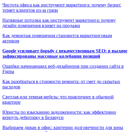
Чистота офиса как инструмент маркетинга: почему бизнес
теряет клиентов из-за грязи
Натяжные потолки как инструмент маркетинга: почему
дизайн помещения влияет на продажи
Как демонтаж помещения становится маркетинговым
активом
Google усиливает борьбу с некачественным SEO: в выдаче
зафиксированы массовые колебания позиций
Ошибки начинающих веб-дизайнеров при создании сайта в
Figma
Как разобраться в стоимости ремонта: от смет до скрытых
расходов
Светлая или темная мебель: что практичнее в обычной
квартире
Юристы по взысканию задолженности: как эффективно
вернуть дебиторку в Беларуси
Выбираем диван в офис: критерии долговечности для зоны