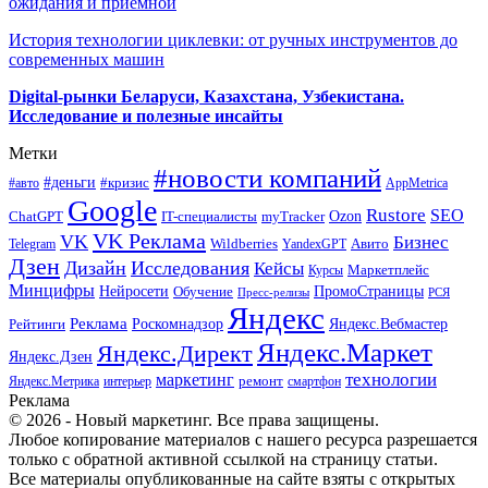
ожидания и приемной
История технологии циклевки: от ручных инструментов до
современных машин
Digital-рынки Беларуси, Казахстана, Узбекистана.
Исследование и полезные инсайты
Метки
#новости компаний
#деньги
#кризис
#авто
AppMetrica
Google
Rustore
SEO
myTracker
Ozon
ChatGPT
IT-специалисты
VK Реклама
VK
Бизнес
Авито
Wildberries
Telegram
YandexGPT
Дзен
Дизайн
Исследования
Кейсы
Маркетплейс
Курсы
Минцифры
ПромоСтраницы
Нейросети
Обучение
Пресс-релизы
РСЯ
Яндекс
Реклама
Роскомнадзор
Яндекс.Вебмастер
Рейтинги
Яндекс.Маркет
Яндекс.Директ
Яндекс.Дзен
маркетинг
технологии
ремонт
Яндекс.Метрика
интерьер
смартфон
Реклама
© 2026 - Новый маркетинг. Все права защищены.
Любое копирование материалов с нашего ресурса разрешается
только с обратной активной ссылкой на страницу статьи.
Все материалы опубликованные на сайте взяты с открытых