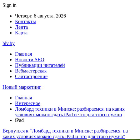
Sign in
Четверг, 6 августа, 2026
Контакты
Лента
Карта
blv.by
Главная
Новости SEO
Публикации читателей
Вебмастерская
Сайтостроение
Новый маркетинг
Главная
Интересное
Ломбард техники в Минске: разбираемся, на каких
условиях можно сдать iPad и что для этого нужно
iPad
Вернуться к "Ломбард техники в Минске: разбираемся, на
каких условиях можно сдать iPad и что для этого нужно"