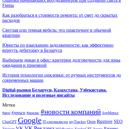
Ошибки начинающих веб-дизайнеров при создании сайта в
Figma
Как разобраться в стоимости ремонта: от смет до скрытых
расходов
Светлая или темная мебель: что практичнее в обычной
квартире
Юристы по взысканию задолженности: как эффективно
вернуть дебиторку в Беларуси
Выбираем диван в офис: критерии долговечности для зоны
ожидания и приемной
История технологии циклевки: от ручных инструментов до
современных машин
Digital-рынки Беларуси, Казахстана, Узбекистана.
Исследование и полезные инсайты
Метки
#новости компаний
#деньги
#кризис
#авто
AppMetrica
Google
Rustore
SEO
myTracker
Ozon
ChatGPT
IT-специалисты
VK Реклама
VK
Бизнес
Авито
Wildberries