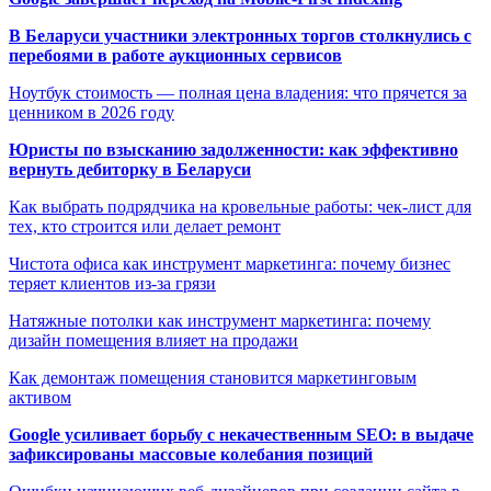
В Беларуси участники электронных торгов столкнулись с
перебоями в работе аукционных сервисов
Ноутбук стоимость — полная цена владения: что прячется за
ценником в 2026 году
Юристы по взысканию задолженности: как эффективно
вернуть дебиторку в Беларуси
Как выбрать подрядчика на кровельные работы: чек-лист для
тех, кто строится или делает ремонт
Чистота офиса как инструмент маркетинга: почему бизнес
теряет клиентов из-за грязи
Натяжные потолки как инструмент маркетинга: почему
дизайн помещения влияет на продажи
Как демонтаж помещения становится маркетинговым
активом
Google усиливает борьбу с некачественным SEO: в выдаче
зафиксированы массовые колебания позиций