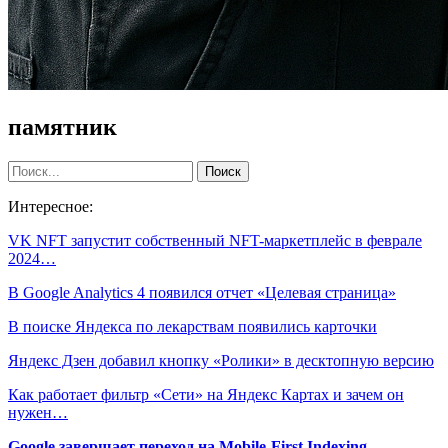
памятник
Интересное:
VK NFT запустит собственный NFT-маркетплейс в феврале
2024…
В Google Analytics 4 появился отчет «Целевая страница»
В поиске Яндекса по лекарствам появились карточки
Яндекс Дзен добавил кнопку «Ролики» в десктопную версию
Как работает фильтр «Сети» на Яндекс Картах и зачем он
нужен…
Google завершает переход на Mobile-First Indexing