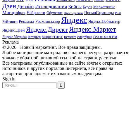
Telegram
YandexGPT
Дзен
Дизайн
Исследования
Кейсы
Маркетплейс
Курсы
Минцифры
ПромоСтраницы
Нейросети
Обучение
Пресс-релизы
РСЯ
Яндекс
Реклама
Роскомнадзор
Яндекс.Вебмастер
Рейтинги
Яндекс.Маркет
Яндекс.Директ
Яндекс.Дзен
маркетинг
технологии
ремонт
Яндекс.Метрика
интерьер
смартфон
Реклама
© 2026 - Новый маркетинг. Все права защищены.
Любое копирование материалов с нашего ресурса разрешается
только с обратной активной ссылкой на страницу статьи.
Все материалы опубликованные на сайте взяты с открытых
источников и других порталов интернета, все права на
авторство принадлежат их законным владельцам.
Sign in