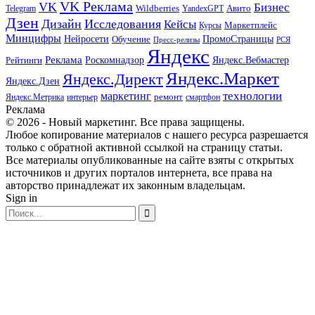
VK Реклама
VK
Бизнес
Авито
Wildberries
Telegram
YandexGPT
Дзен
Дизайн
Исследования
Кейсы
Маркетплейс
Курсы
Минцифры
ПромоСтраницы
Нейросети
Обучение
Пресс-релизы
РСЯ
Яндекс
Реклама
Роскомнадзор
Яндекс.Вебмастер
Рейтинги
Яндекс.Маркет
Яндекс.Директ
Яндекс.Дзен
маркетинг
технологии
ремонт
Яндекс.Метрика
интерьер
смартфон
Реклама
© 2026 - Новый маркетинг. Все права защищены.
Любое копирование материалов с нашего ресурса разрешается
только с обратной активной ссылкой на страницу статьи.
Все материалы опубликованные на сайте взяты с открытых
источников и других порталов интернета, все права на
авторство принадлежат их законным владельцам.
Sign in