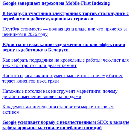
Google завершает переход на Mobile-First Indexing
В Беларуси участники электронных торгов столкнулись с
перебоями в работе аукционных сервисов
Ноутбук стоимость — полная цена владения: что прячется за
ценником в 2026 году
Юристы по взысканию задолженности: как эффективно
вернуть дебиторку в Беларуси
Как выбрать подрядчика на кровельные работы: чек-лист для
тех, кто строится или делает ремонт
Чистота офиса как инструмент маркетинга: почему бизнес
теряет клиентов из-за грязи
Натяжные потолки как инструмент маркетинга: почему
дизайн помещения влияет на продажи
Как демонтаж помещения становится маркетинговым
активом
Google усиливает борьбу с некачественным SEO: в выдаче
зафиксированы массовые колебания позиций