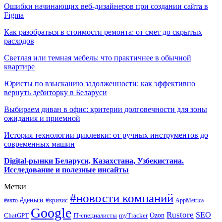
Ошибки начинающих веб-дизайнеров при создании сайта в
Figma
Как разобраться в стоимости ремонта: от смет до скрытых
расходов
Светлая или темная мебель: что практичнее в обычной
квартире
Юристы по взысканию задолженности: как эффективно
вернуть дебиторку в Беларуси
Выбираем диван в офис: критерии долговечности для зоны
ожидания и приемной
История технологии циклевки: от ручных инструментов до
современных машин
Digital-рынки Беларуси, Казахстана, Узбекистана.
Исследование и полезные инсайты
Метки
#новости компаний
#деньги
#кризис
#авто
AppMetrica
Google
Rustore
SEO
myTracker
Ozon
ChatGPT
IT-специалисты