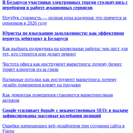
В Беларуси участники электронных торгов столкнулись с
перебоями в работе аукционных сервисов
Ноутбук стоимость — полная цена владения: что прячется за
ценником в 2026 году
Юристы по взысканию задолженности: как эффективно
вернуть дебиторку в Беларуси
Как выбрать подрядчика на кровельные работы: чек-лист для
тех, кто строится или делает ремонт
Чистота офиса как инструмент маркетинга: почему бизнес
теряет клиентов из-за грязи
Натяжные потолки как инструмент маркетинга: почему
дизайн помещения влияет на продажи
Как демонтаж помещения становится маркетинговым
активом
Google усиливает борьбу с некачественным SEO: в выдаче
зафиксированы массовые колебания позиций
Ошибки начинающих веб-дизайнеров при создании сайта в
Figma