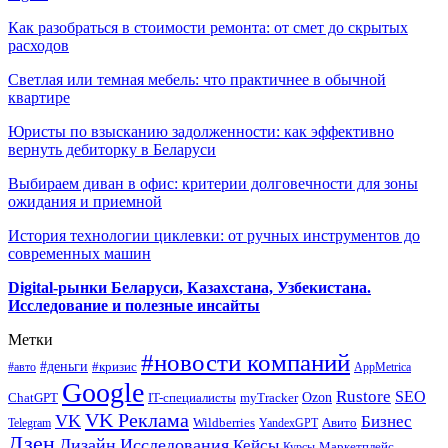
Как разобраться в стоимости ремонта: от смет до скрытых
расходов
Светлая или темная мебель: что практичнее в обычной
квартире
Юристы по взысканию задолженности: как эффективно
вернуть дебиторку в Беларуси
Выбираем диван в офис: критерии долговечности для зоны
ожидания и приемной
История технологии циклевки: от ручных инструментов до
современных машин
Digital-рынки Беларуси, Казахстана, Узбекистана.
Исследование и полезные инсайты
Метки
#новости компаний
#деньги
#кризис
#авто
AppMetrica
Google
Rustore
SEO
myTracker
Ozon
ChatGPT
IT-специалисты
VK Реклама
VK
Бизнес
Авито
Wildberries
Telegram
YandexGPT
Дзен
Дизайн
Исследования
Кейсы
Маркетплейс
Курсы