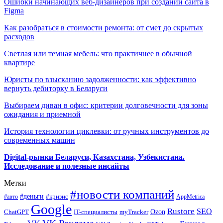
Ошибки начинающих веб-дизайнеров при создании сайта в
Figma
Как разобраться в стоимости ремонта: от смет до скрытых
расходов
Светлая или темная мебель: что практичнее в обычной
квартире
Юристы по взысканию задолженности: как эффективно
вернуть дебиторку в Беларуси
Выбираем диван в офис: критерии долговечности для зоны
ожидания и приемной
История технологии циклевки: от ручных инструментов до
современных машин
Digital-рынки Беларуси, Казахстана, Узбекистана.
Исследование и полезные инсайты
Метки
#новости компаний
#деньги
#кризис
#авто
AppMetrica
Google
Rustore
SEO
myTracker
Ozon
ChatGPT
IT-специалисты