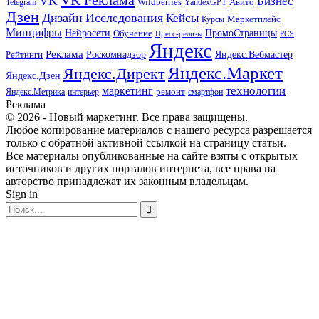
VK Реклама
VK
Бизнес
Авито
Wildberries
Telegram
YandexGPT
Дзен
Дизайн
Исследования
Кейсы
Маркетплейс
Курсы
Минцифры
ПромоСтраницы
Нейросети
Обучение
Пресс-релизы
РСЯ
Яндекс
Реклама
Роскомнадзор
Яндекс.Вебмастер
Рейтинги
Яндекс.Маркет
Яндекс.Директ
Яндекс.Дзен
маркетинг
технологии
ремонт
Яндекс.Метрика
интерьер
смартфон
Реклама
© 2026 - Новый маркетинг. Все права защищены.
Любое копирование материалов с нашего ресурса разрешается
только с обратной активной ссылкой на страницу статьи.
Все материалы опубликованные на сайте взяты с открытых
источников и других порталов интернета, все права на
авторство принадлежат их законным владельцам.
Sign in