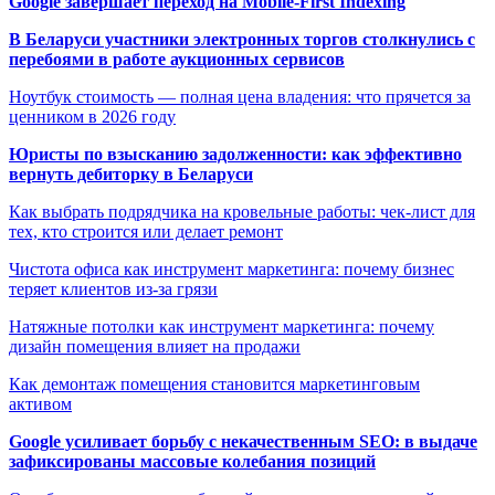
Google завершает переход на Mobile-First Indexing
В Беларуси участники электронных торгов столкнулись с
перебоями в работе аукционных сервисов
Ноутбук стоимость — полная цена владения: что прячется за
ценником в 2026 году
Юристы по взысканию задолженности: как эффективно
вернуть дебиторку в Беларуси
Как выбрать подрядчика на кровельные работы: чек-лист для
тех, кто строится или делает ремонт
Чистота офиса как инструмент маркетинга: почему бизнес
теряет клиентов из-за грязи
Натяжные потолки как инструмент маркетинга: почему
дизайн помещения влияет на продажи
Как демонтаж помещения становится маркетинговым
активом
Google усиливает борьбу с некачественным SEO: в выдаче
зафиксированы массовые колебания позиций