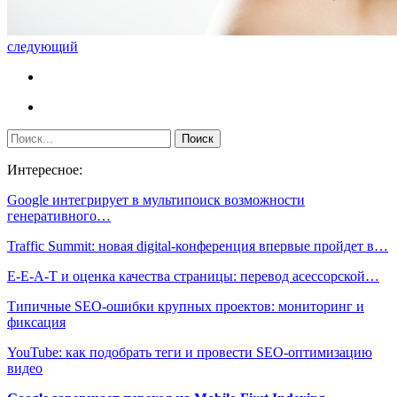
следующий
Интересное:
Google интегрирует в мультипоиск возможности
генеративного…
Traffic Summit: новая digital-конференция впервые пройдет в…
E-E-A-T и оценка качества страницы: перевод асессорской…
Типичные SEO-ошибки крупных проектов: мониторинг и
фиксация
YouTube: как подобрать теги и провести SEO-оптимизацию
видео