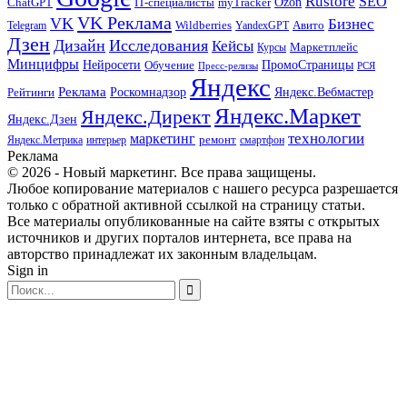
Rustore
SEO
myTracker
Ozon
ChatGPT
IT-специалисты
VK Реклама
VK
Бизнес
Авито
Wildberries
Telegram
YandexGPT
Дзен
Дизайн
Исследования
Кейсы
Маркетплейс
Курсы
Минцифры
ПромоСтраницы
Нейросети
Обучение
Пресс-релизы
РСЯ
Яндекс
Реклама
Роскомнадзор
Яндекс.Вебмастер
Рейтинги
Яндекс.Маркет
Яндекс.Директ
Яндекс.Дзен
маркетинг
технологии
ремонт
Яндекс.Метрика
интерьер
смартфон
Реклама
© 2026 - Новый маркетинг. Все права защищены.
Любое копирование материалов с нашего ресурса разрешается
только с обратной активной ссылкой на страницу статьи.
Все материалы опубликованные на сайте взяты с открытых
источников и других порталов интернета, все права на
авторство принадлежат их законным владельцам.
Sign in