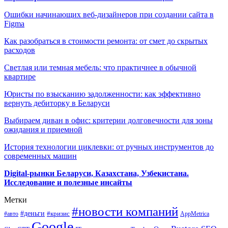
Ошибки начинающих веб-дизайнеров при создании сайта в
Figma
Как разобраться в стоимости ремонта: от смет до скрытых
расходов
Светлая или темная мебель: что практичнее в обычной
квартире
Юристы по взысканию задолженности: как эффективно
вернуть дебиторку в Беларуси
Выбираем диван в офис: критерии долговечности для зоны
ожидания и приемной
История технологии циклевки: от ручных инструментов до
современных машин
Digital-рынки Беларуси, Казахстана, Узбекистана.
Исследование и полезные инсайты
Метки
#новости компаний
#деньги
#кризис
#авто
AppMetrica
Google