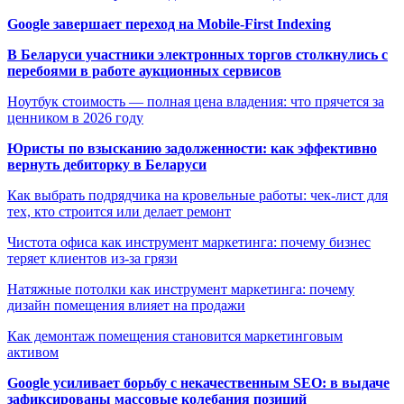
Google завершает переход на Mobile-First Indexing
В Беларуси участники электронных торгов столкнулись с
перебоями в работе аукционных сервисов
Ноутбук стоимость — полная цена владения: что прячется за
ценником в 2026 году
Юристы по взысканию задолженности: как эффективно
вернуть дебиторку в Беларуси
Как выбрать подрядчика на кровельные работы: чек-лист для
тех, кто строится или делает ремонт
Чистота офиса как инструмент маркетинга: почему бизнес
теряет клиентов из-за грязи
Натяжные потолки как инструмент маркетинга: почему
дизайн помещения влияет на продажи
Как демонтаж помещения становится маркетинговым
активом
Google усиливает борьбу с некачественным SEO: в выдаче
зафиксированы массовые колебания позиций