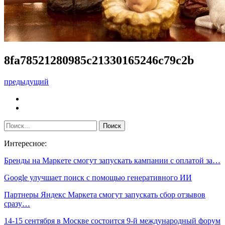
8fa78521280985c21330165246c79c2b
предыдущий
Интересное:
Бренды на Маркете смогут запускать кампании с оплатой за…
Google улучшает поиск с помощью генеративного ИИ
Партнеры Яндекс Маркета смогут запускать сбор отзывов
сразу…
14-15 сентября в Москве состоится 9-й международный форум