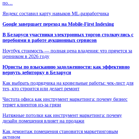
по…
Яндекс составил карту навыков ML-разработчика
Google завершает переход на Mobile-First Indexing
В Беларуси участники электронных торгов столкнулись с
перебоями в работе аукционных сервисов
Ноутбук стоимость — полная цена владения: что прячется за
ценником в 2026 году
Юристы по взысканию задолженности: как эффективно
вернуть дебиторку в Беларуси
Как выбрать подрядчика на кровельные работы: чек-лист для
тех, кто строится или делает ремонт
Чистота офиса как инструмент маркетинга: почему бизнес
теряет клиентов из-за грязи
Натяжные потолки как инструмент маркетинга: почему
дизайн помещения влияет на продажи
Как демонтаж помещения становится маркетинговым
активом