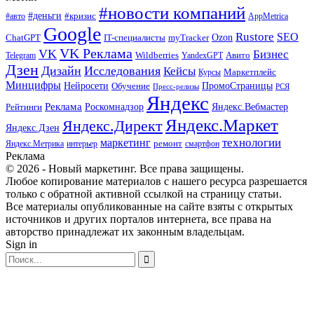
#новости компаний
#деньги
#кризис
#авто
AppMetrica
Google
Rustore
SEO
myTracker
Ozon
ChatGPT
IT-специалисты
VK Реклама
VK
Бизнес
Авито
Wildberries
Telegram
YandexGPT
Дзен
Дизайн
Исследования
Кейсы
Маркетплейс
Курсы
Минцифры
ПромоСтраницы
Нейросети
Обучение
Пресс-релизы
РСЯ
Яндекс
Реклама
Роскомнадзор
Яндекс.Вебмастер
Рейтинги
Яндекс.Маркет
Яндекс.Директ
Яндекс.Дзен
маркетинг
технологии
ремонт
Яндекс.Метрика
интерьер
смартфон
Реклама
© 2026 - Новый маркетинг. Все права защищены.
Любое копирование материалов с нашего ресурса разрешается
только с обратной активной ссылкой на страницу статьи.
Все материалы опубликованные на сайте взяты с открытых
источников и других порталов интернета, все права на
авторство принадлежат их законным владельцам.
Sign in