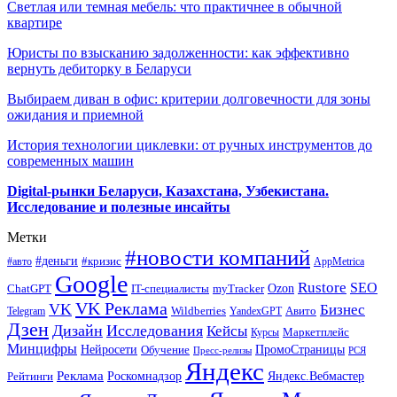
Светлая или темная мебель: что практичнее в обычной
квартире
Юристы по взысканию задолженности: как эффективно
вернуть дебиторку в Беларуси
Выбираем диван в офис: критерии долговечности для зоны
ожидания и приемной
История технологии циклевки: от ручных инструментов до
современных машин
Digital-рынки Беларуси, Казахстана, Узбекистана.
Исследование и полезные инсайты
Метки
#новости компаний
#деньги
#кризис
#авто
AppMetrica
Google
Rustore
SEO
myTracker
Ozon
ChatGPT
IT-специалисты
VK Реклама
VK
Бизнес
Авито
Wildberries
Telegram
YandexGPT
Дзен
Дизайн
Исследования
Кейсы
Маркетплейс
Курсы
Минцифры
ПромоСтраницы
Нейросети
Обучение
Пресс-релизы
РСЯ
Яндекс
Реклама
Роскомнадзор
Яндекс.Вебмастер
Рейтинги