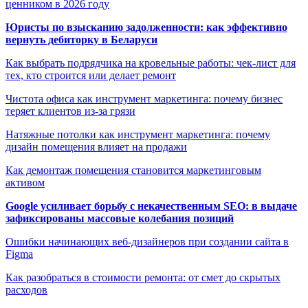
ценником в 2026 году
Юристы по взысканию задолженности: как эффективно
вернуть дебиторку в Беларуси
Как выбрать подрядчика на кровельные работы: чек-лист для
тех, кто строится или делает ремонт
Чистота офиса как инструмент маркетинга: почему бизнес
теряет клиентов из-за грязи
Натяжные потолки как инструмент маркетинга: почему
дизайн помещения влияет на продажи
Как демонтаж помещения становится маркетинговым
активом
Google усиливает борьбу с некачественным SEO: в выдаче
зафиксированы массовые колебания позиций
Ошибки начинающих веб-дизайнеров при создании сайта в
Figma
Как разобраться в стоимости ремонта: от смет до скрытых
расходов