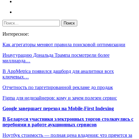
Интересное:
Как агрегаторы меняют правила поисковой оптимизации
Инаугурацию Дональда Трампа посмотрели более
миллиарда…
В AppMetrica появился дашборд для аналитики всех
ключевых…
Отчетность по таргетированной рекламе до продаж
Figma для недизайнеров: кому и зачем полезен сервис
Google завершает переход на Mobile-First Indexing
В Беларуси участники электронных торгов столкнулись с
перебоями в работе аукционных сервисов
Ноутбук стоимость — полная цена владения: что прячется за